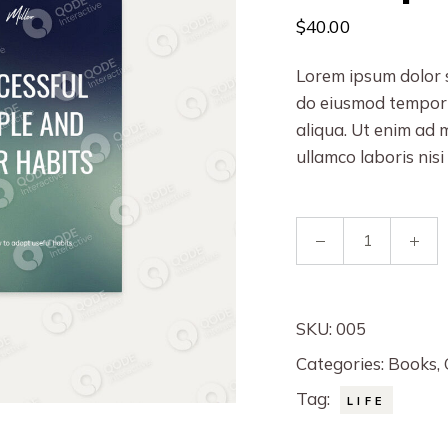
$
40.00
Lorem ipsum dolor s
do eiusmod tempor 
aliqua. Ut enim ad 
ullamco laboris nisi
SKU:
005
Categories:
Books
,
Tag:
LIFE