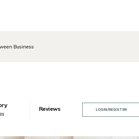
tween Business
ory
Reviews
LOGIN/REGISTER
es