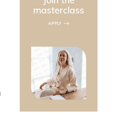
Join the
masterclass
APPLY
d
t