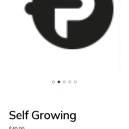
Self Growing
$
40.00