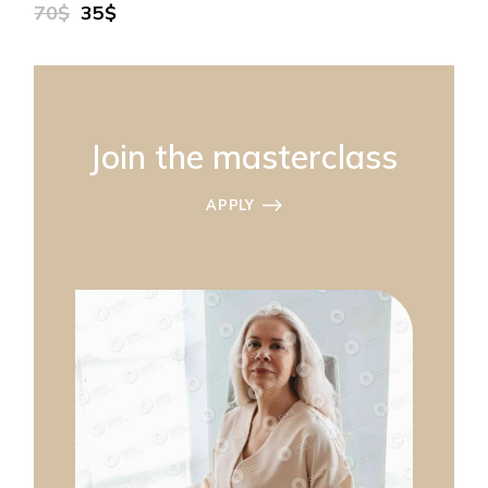
70$
35$
Join the masterclass
APPLY