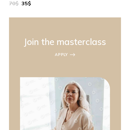
70$
35$
Join the masterclass
APPLY