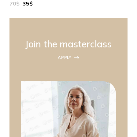
70$
35$
Join the masterclass
APPLY