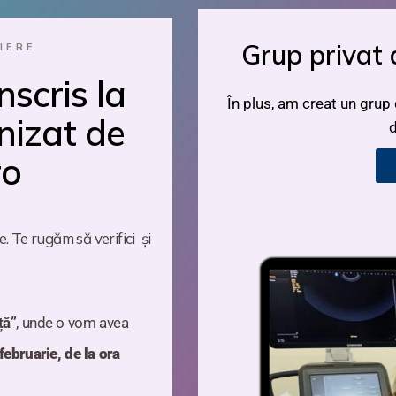
Grup privat 
IERE
inscris la
În plus, am creat un grup
nizat de
d
ro
e. Te rugăm să verifici și
ță”
, unde o vom avea
februarie, de la ora