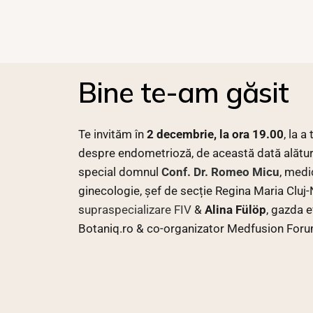
Bine te-am găsit
Te invităm în
2 decembrie, la ora 19.00
, la a
despre endometrioză, de această dată alături
special domnul
Conf. Dr. Romeo Micu
, medi
ginecologie, șef de secție Regina Maria Cluj
s
upraspecializare FIV
&
Alina Fülöp
, gazda 
Botaniq.ro & co-organizator Medfusion Foru