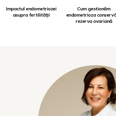
Impactul endometriozei
Cum gestionăm
asupra fertilității
endometrioza conserv
rezerva ovariană