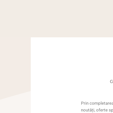
C
Prin completarea
noutăți, oferte 