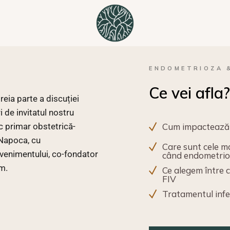
ENDOMETRIOZA &
Ce vei afla
 treia parte a discuției
 de invitatul nostru
c primar obstetrică-
Cum impactează 
-Napoca, cu
Care sunt cele m
evenimentului, co-fondator
când endometrioz
m.
Ce alegem între 
FIV
Tratamentul infert