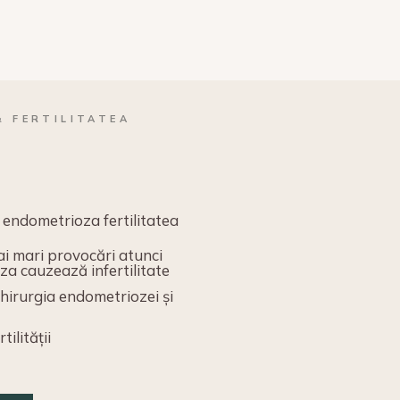
 FERTILITATEA
?
endometrioza fertilitatea
ai mari provocări atunci
a cauzează infertilitate
chirurgia endometriozei și
ilității