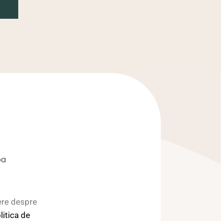
pa
ere despre
litica de