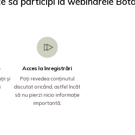
e să participi la webinarele Bot
e
Acces la înregistrări
ii și
Poți revedea conținutul
i
discutat oricând, astfel încât
să nu pierzi nicio informație
importantă.