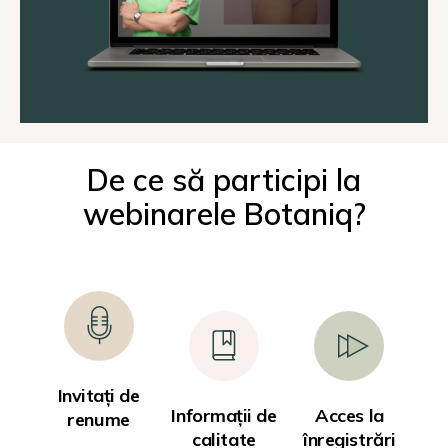
De ce să participi la
webinarele Botaniq?
Invitați de
Informații de
Acces la
renume
calitate
înregistrări