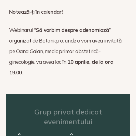
Notează-ți în calendar!
Webinarul
“Să vorbim despre adenomioză
”
organizat de Botaniq.ro, unde o vom avea invitată
pe Oana Galan
, medic primar obstetrică-
ginecologie
,
va avea loc în
10 aprilie, de la ora
19.00
.
Grup privat dedicat
evenimentului