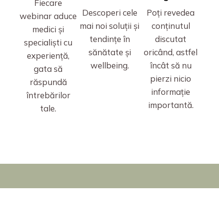
Fiecare
Descoperi cele
Poți revedea
webinar aduce
mai noi soluții și
conținutul
medici și
tendințe în
discutat
specialiști cu
sănătate și
oricând, astfel
experiență,
wellbeing.
încât să nu
gata să
pierzi nicio
răspundă
informație
întrebărilor
importantă.
tale.