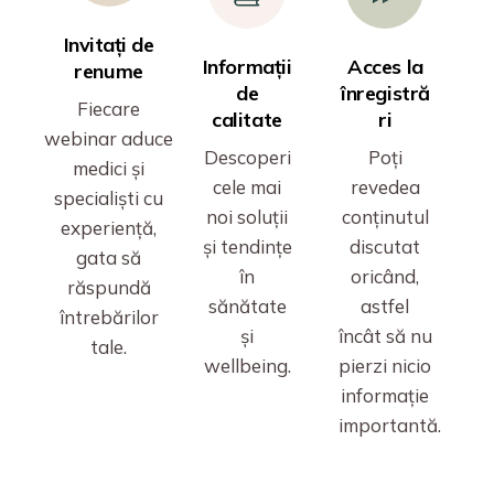
Invitați de
Informații
Acces la
renume
de
înregistră
Fiecare
calitate
ri
webinar aduce
Descoperi
Poți
medici și
cele mai
revedea
specialiști cu
noi soluții
conținutul
experiență,
și tendințe
discutat
gata să
în
oricând,
răspundă
sănătate
astfel
întrebărilor
și
încât să nu
tale.
wellbeing.
pierzi nicio
informație
importantă.