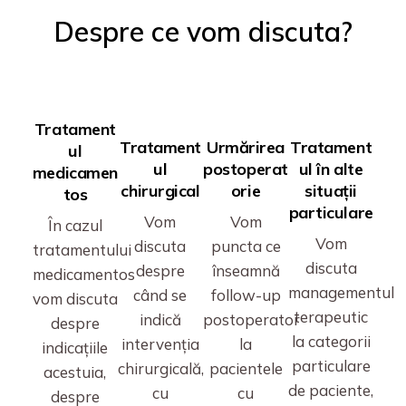
Despre ce vom discuta?
Tratament
Tratament
Urmărirea
Tratament
ul
ul
postoperat
ul în alte
medicamen
chirurgical
orie
situații
tos
particulare
Vom
Vom
În cazul
Vom
discuta
puncta ce
tratamentului
discuta
despre
înseamnă
medicamentos
managementul
când se
follow-up
vom discuta
terapeutic
indică
postoperator
despre
la categorii
intervenția
la
indicațiile
particulare
chirurgicală,
pacientele
acestuia,
de paciente,
cu
cu
despre