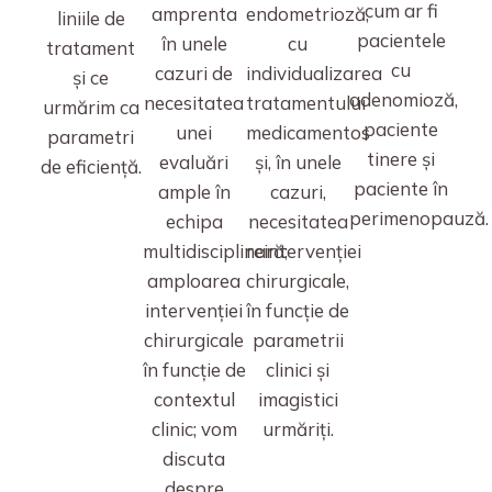
cum ar fi
amprenta
endometrioză,
liniile de
pacientele
în unele
cu
tratament
cu
cazuri de
individualizarea
și ce
adenomioză,
necesitatea
tratamentului
urmărim ca
paciente
unei
medicamentos
parametri
tinere și
evaluări
și, în unele
de eficiență.
paciente în
ample în
cazuri,
perimenopauză.
echipa
necesitatea
multidisciplinară;
reintervenției
amploarea
chirurgicale,
intervenției
în funcție de
chirurgicale
parametrii
în funcție de
clinici și
contextul
imagistici
clinic; vom
urmăriți.
discuta
despre