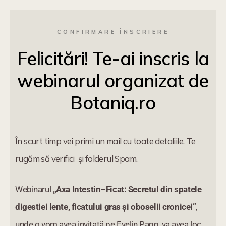
CONFIRMARE ÎNSCRIERE
Felicitări! Te-ai inscris la
webinarul organizat de
Botaniq.ro
În scurt timp vei primi un mail cu toate detaliile. Te
rugăm să verifici și folderul Spam.
Webinarul
„Axa Intestin–Ficat: Secretul din spatele
digestiei lente, ficatului gras și oboselii cronicei”
,
unde o vom avea invitată pe Evelin Papp
,
va avea loc