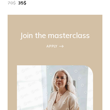
70$
35$
Join the masterclass
APPLY