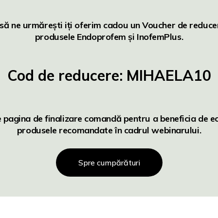
 să ne urmărești iți oferim cadou un
Voucher de reduc
produsele
Endoprofem
și
InofemPlus
.
Cod de reducere: MIHAELA10
e pagina de finalizare comandă pentru a beneficia de 
produsele recomandate în cadrul webinarului.
Spre cumpărături