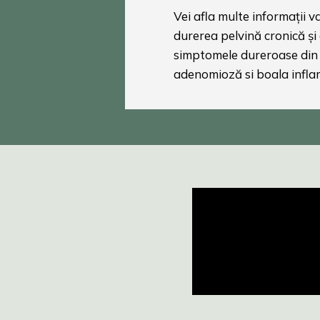
Vei afla multe informații 
durerea pelvină cronică și
simptomele dureroase din
adenomioză si boala infla