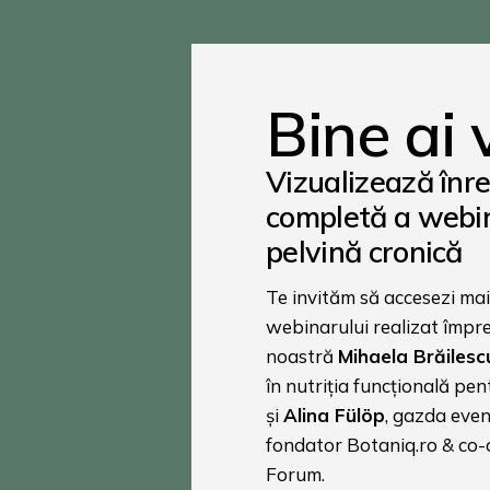
Bine ai 
Vizualizează înr
completă a webi
pelvină cronică
Te invităm să accesezi mai
webinarului realizat împr
noastră
Mihaela Brăilesc
în nutriția funcțională pe
și
Alina Fülöp
, gazda even
fondator Botaniq.ro & co
Forum.