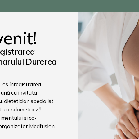
venit!
egistrarea
narului Durerea
 jos înregistrarea
eună cu invitata
u
, dietetician specialist
ntru endometrioză
imentului și co-
-organizator Medfusion