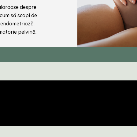
valoroase despre
 cum să scapi de
 endometrioză,
matorie pelvină.